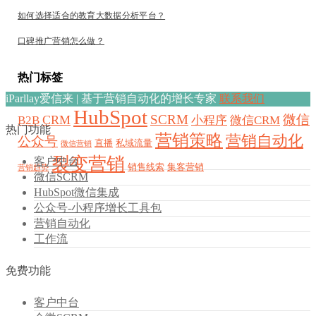
如何选择适合的教育大数据分析平台？
口碑推广营销怎么做？
热门标签
iParllay爱信来 | 基于营销自动化的增长专家
联系我们
HubSpot
SCRM
微信
CRM
B2B
小程序
微信CRM
热门功能
营销策略
营销自动化
公众号
直播
私域流量
微信营销
裂变营销
客户中台
销售线索
集客营销
营销趋势
微信SCRM
HubSpot微信集成
公众号-小程序增长工具包
营销自动化
工作流
免费功能
客户中台