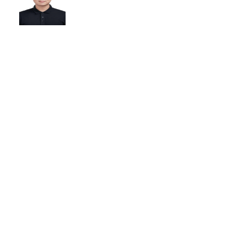
吴爽
爱文世界学校深圳校区 | 系统经理
“爱信来帮助我们解决了企业客户在
进入中国市场时，利用微信运营所
遇到的问题——爱信来可以追踪粉丝
来源，评估量化不同渠道的投放效
果，并根据粉丝的来意和特点实现
个性化营销，24小时全天候互动，
不再错过任何一个潜在的销售机
会。还可以看到每一个粉丝在公众
号上的行为轨迹，通过标签、打