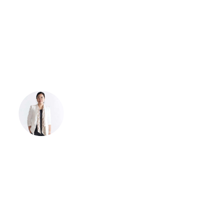
互动，更将小程序，网页行为，以
及客户真实的联系信息，实现统一
管理。在不增加团队工作量的情况
下，实现了品牌与粉丝的个性化互
动。”
黄爽
蓝门数字 | 副总经理
“这是一款非常强大的营销自动化工
具，也是我们招生团队的救命稻
草。” iParllay爱信来是我们找到的
唯一能够将HubSpot与微信整合的