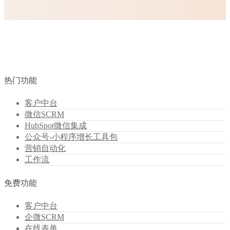
客户中台是iParllay研发的客户数据管理系统，客户中台可以
帮助商家整合凌乱的客户线索信息，客户中台让企业数据不在
被浪费，现在客户中台产品支持免费试用，想了解更多客户中
台的产品信息，欢迎访问客户中台频道！
热门功能
客户中台
微信SCRM
HubSpot微信集成
公众号-小程序增长工具包
营销自动化
工作流
免费功能
客户中台
企微SCRM
在线表单