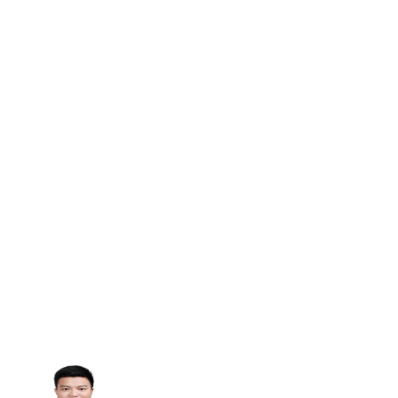
工具。但我们选择他们并不只因为
这是我们唯一的选择，而是因为他
们有一个非常专业的客户成功和支
持团队，可以帮助您满足自身业务
场景的定制化需求。我们已经能够
在官微上自动回复我们的粉丝，为
他们的动机打分，并在整个招生录
取过程中追踪他们的进展。这为我
们的招生团队节省了大量的时间和
精力。“