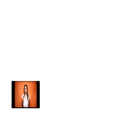
为世界上主要的消息应用程序之
一。我们在中国国的Agency和集成
合作伙伴iParllay，捕捉了市场需求
并成功的开发了HubSpot与微信的
集成连接，帮助HubSpot客户运用
其微信用户的信息来提升业务的转
换。"
Chiara Gaviraghi
HubSpot | Chanel
Consultant of HubSpot
“iParllay是我在中国的重要合作伙