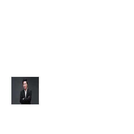
分，结合自动化技术，自动筛选出
成交意愿强的意向客户，重点沟通
促进成交！我们的企业客户通过使
用爱信来，有效提升了粉丝留存，
在微信私域内增加了更多的销售机
会，这是我遇见过的最好用的SCRM
工具！”
Leo Chen
Oxygen2.0 | China Social
Media Manager
"凭借超过12亿用户，微信已迅速成