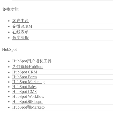
免费功能
客户中台
企微SCRM
在线表单
裂变海报
HubSpot
HubSpot用户增长工具
为何选择HubSpot
HubSpot CRM
HubSpot Form
HubSpot Marketing
HubSpot Sales
HubSpot CMS
HubSpot Workflow
HubSpot和Eloqua
HubSpot和Marketo