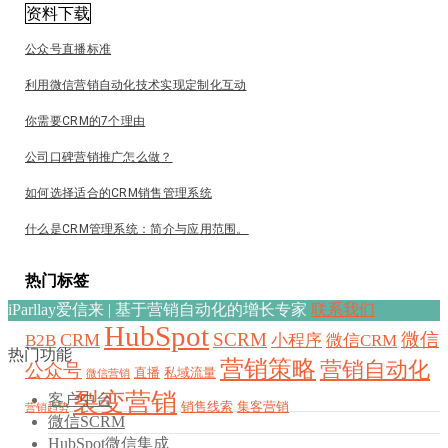
资料下载
公众号直播标准
利用微信营销自动化技术实现定制化互动
你需要CRM的7个理由
公司口碑营销推广怎么做？
如何选择适合的CRM销售管理系统
什么是CRM管理系统：简介与应用范围。
热门标签
iParllay爱信来 | 基于营销自动化的增长专家
联系我们
HubSpot
SCRM
微信
CRM
B2B
小程序
微信CRM
热门功能
营销策略
营销自动化
公众号
直播
私域流量
微信营销
裂变营销
客户中台
销售线索
集客营销
营销趋势
微信SCRM
HubSpot微信集成