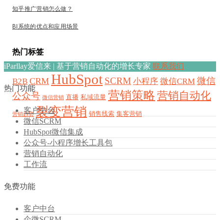
知乎推广营销怎么做？
BI系统的优点和应用场景
热门标签
iParllay爱信来 | 基于营销自动化的增长专家
联系我们
HubSpot
SCRM
微信
CRM
B2B
小程序
微信CRM
热门功能
营销策略
营销自动化
公众号
直播
私域流量
微信营销
裂变营销
客户中台
销售线索
集客营销
营销趋势
微信SCRM
HubSpot微信集成
公众号-小程序增长工具包
营销自动化
工作流
免费功能
客户中台
企微SCRM