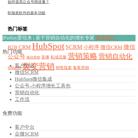
如何提高公众号阅读量？
BI报表软件的基本功能
热门标签
iParllay爱信来 | 基于营销自动化的增长专家
联系我们
HubSpot
SCRM
微信
CRM
B2B
小程序
微信CRM
热门功能
营销策略
营销自动化
公众号
直播
私域流量
微信营销
裂变营销
客户中台
销售线索
集客营销
营销趋势
微信SCRM
HubSpot微信集成
公众号-小程序增长工具包
营销自动化
工作流
免费功能
客户中台
企微SCRM