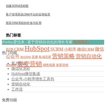
创建SCRM流程图
客户管理系统CRM平台的应用场景
医院CRM系统的价值与应用
热门标签
iParllay爱信来 | 基于营销自动化的增长专家
联系我们
HubSpot
SCRM
微信
CRM
B2B
小程序
微信CRM
热门功能
营销策略
营销自动化
公众号
直播
私域流量
微信营销
裂变营销
客户中台
销售线索
集客营销
营销趋势
微信SCRM
HubSpot微信集成
公众号-小程序增长工具包
营销自动化
工作流
免费功能