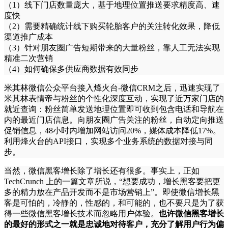
（1）线下门店数量庞大，基于地理位置推送要求精度高、速
度快
（2）需要精确统计线下购买轮胎客户的关注转化效果，降低
渠道推广成本
（3）针对朋友圈广告短期带来的大量粉丝，靠人工无法实现
精准二次营销
（4）如何确保多供应商数据有效同步
米其林微信公众平台接入烽火台-微信CRM之后，迅速实现了
米其林表情帝与粉丝的个性化深度互动，实现了近万家门店的
就近查询：粉丝简单发送地理位置即可收到包含电话和导航在
内的最近门店信息。向朋友圈广告关注的粉丝，自动定向推送
促销信息，48小时内增加网站访问20%，媒体成本降低17%。
利用烽火台的API接口，实现多个业务系统的数据对接与同
步。
当然，微信黑客增长除了增长还有很多。事实上，正如
TechCrunch 上的一篇文章所说，“想要成功，增长黑客要把更
多的精力放在产品开发而不是市场营销上”。即使微信增长黑
客是可怕的，冷静的，性感的，和可能的，也不要只是为了获
得一些微信黑客增长技术而忽略用户体验。
也许微信黑客增长
的最好的形式之一就是忠诚地对待客户，充分了解用户行为偏