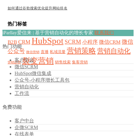
如何通过谷歌搜索优化提升网站排名
热门标签
iParllay爱信来 | 基于营销自动化的增长专家
联系我们
HubSpot
SCRM
微信
CRM
B2B
小程序
微信CRM
热门功能
营销策略
营销自动化
公众号
直播
私域流量
微信营销
裂变营销
客户中台
销售线索
集客营销
营销趋势
微信SCRM
HubSpot微信集成
公众号-小程序增长工具包
营销自动化
工作流
免费功能
客户中台
企微SCRM
在线表单