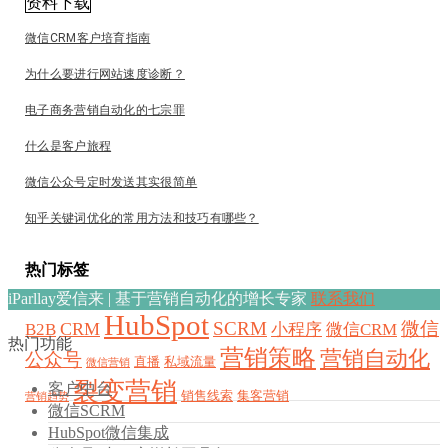
资料下载
微信CRM客户培育指南
为什么要进行网站速度诊断？
电子商务营销自动化的七宗罪
什么是客户旅程
微信公众号定时发送其实很简单
知乎关键词优化的常用方法和技巧有哪些？
热门标签
iParllay爱信来 | 基于营销自动化的增长专家
联系我们
HubSpot
SCRM
微信
CRM
B2B
小程序
微信CRM
热门功能
营销策略
营销自动化
公众号
直播
私域流量
微信营销
裂变营销
客户中台
销售线索
集客营销
营销趋势
微信SCRM
HubSpot微信集成