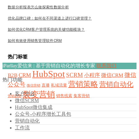
数据分析报表怎么做探索性数据分析
优化品牌口碑：如何在不同渠道上进行口碑管理？
如何优化CRM客户管理系统的关键功能模块？
如何有效使用销售管理软件CRM
热门标签
iParllay爱信来 | 基于营销自动化的增长专家
联系我们
HubSpot
SCRM
微信
CRM
B2B
小程序
微信CRM
热门功能
营销策略
营销自动化
公众号
直播
私域流量
微信营销
裂变营销
客户中台
销售线索
集客营销
营销趋势
微信SCRM
HubSpot微信集成
公众号-小程序增长工具包
营销自动化
工作流