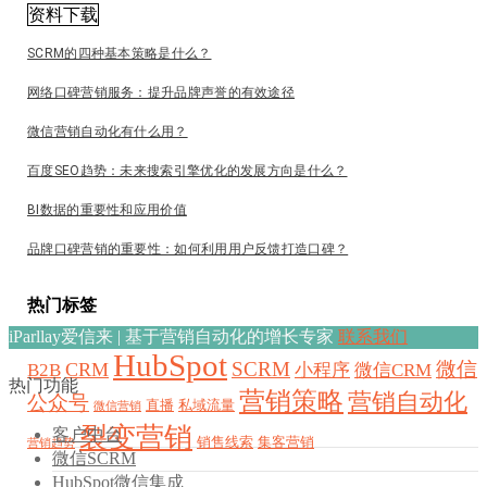
资料下载
SCRM的四种基本策略是什么？
网络口碑营销服务：提升品牌声誉的有效途径
微信营销自动化有什么用？
百度SEO趋势：未来搜索引擎优化的发展方向是什么？
BI数据的重要性和应用价值
品牌口碑营销的重要性：如何利用用户反馈打造口碑？
热门标签
iParllay爱信来 | 基于营销自动化的增长专家
联系我们
HubSpot
SCRM
微信
CRM
B2B
小程序
微信CRM
热门功能
营销策略
营销自动化
公众号
直播
私域流量
微信营销
裂变营销
客户中台
销售线索
集客营销
营销趋势
微信SCRM
HubSpot微信集成