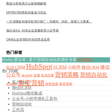
数据分析报表怎么做预测建模
ERP和CRM系统的集成与优化
一文读懂如何做谷歌SEO推广：关键词、内容、链接三大要素。
做好这6点, B2B企业直播获客少走弯路
CRM企业管理软件的优势及应用
热门标签
iParllay爱信来 | 基于营销自动化的增长专家
联系我们
HubSpot
SCRM
微信
CRM
B2B
小程序
微信CRM
热门功能
营销策略
营销自动化
公众号
直播
私域流量
微信营销
裂变营销
客户中台
销售线索
集客营销
营销趋势
微信SCRM
HubSpot微信集成
公众号-小程序增长工具包
营销自动化
工作流