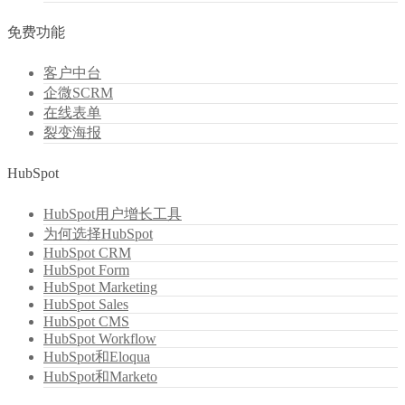
免费功能
客户中台
企微SCRM
在线表单
裂变海报
HubSpot
HubSpot用户增长工具
为何选择HubSpot
HubSpot CRM
HubSpot Form
HubSpot Marketing
HubSpot Sales
HubSpot CMS
HubSpot Workflow
HubSpot和Eloqua
HubSpot和Marketo