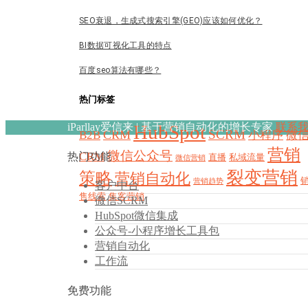
SEO衰退，生成式搜索引擎(GEO)应该如何优化？
BI数据可视化工具的特点
百度seo算法有哪些？
热门标签
iParllay爱信来 | 基于营销自动化的增长专家
HubSpot
联系
SCRM
CRM
B2B
小程序
微
营销
微信公众号
CRM
热门功能
直播
私域流量
微信营销
裂变营销
策略
营销自动化
营销趋势
客户中台
售线索
集客营销
微信SCRM
HubSpot微信集成
公众号-小程序增长工具包
营销自动化
工作流
免费功能