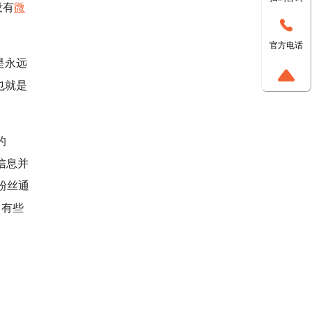
没有
微
官方电话
是永远
也就是
的
信息并
粉丝通
。有些
：