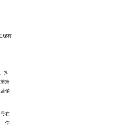
在现有
、实
根据第
让营销
阅号在
别，你