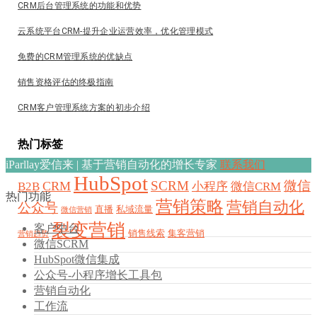
CRM后台管理系统的功能和优势
云系统平台CRM-提升企业运营效率，优化管理模式
免费的CRM管理系统的优缺点
销售资格评估的终极指南
CRM客户管理系统方案的初步介绍
热门标签
iParllay爱信来 | 基于营销自动化的增长专家
联系我们
HubSpot
SCRM
微信
CRM
B2B
小程序
微信CRM
热门功能
营销策略
营销自动化
公众号
直播
私域流量
微信营销
裂变营销
客户中台
销售线索
集客营销
营销趋势
微信SCRM
HubSpot微信集成
公众号-小程序增长工具包
营销自动化
工作流