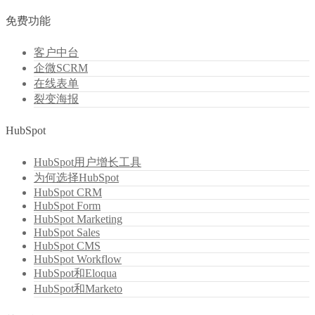
免费功能
客户中台
企微SCRM
在线表单
裂变海报
HubSpot
HubSpot用户增长工具
为何选择HubSpot
HubSpot CRM
HubSpot Form
HubSpot Marketing
HubSpot Sales
HubSpot CMS
HubSpot Workflow
HubSpot和Eloqua
HubSpot和Marketo