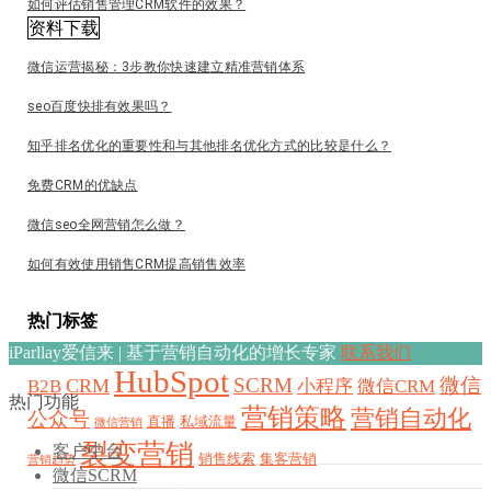
如何评估销售管理CRM软件的效果？
资料下载
微信运营揭秘：3步教你快速建立精准营销体系
seo百度快排有效果吗？
知乎排名优化的重要性和与其他排名优化方式的比较是什么？
免费CRM的优缺点
微信seo全网营销怎么做？
如何有效使用销售CRM提高销售效率
热门标签
iParllay爱信来 | 基于营销自动化的增长专家
联系我们
HubSpot
SCRM
微信
CRM
B2B
小程序
微信CRM
热门功能
营销策略
营销自动化
公众号
直播
私域流量
微信营销
裂变营销
客户中台
销售线索
集客营销
营销趋势
微信SCRM