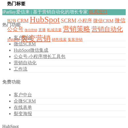
热门标签
iParllay爱信来 | 基于营销自动化的增长专家
联系我们
HubSpot
SCRM
微信
CRM
B2B
小程序
微信CRM
热门功能
营销策略
营销自动化
公众号
直播
私域流量
微信营销
裂变营销
客户中台
销售线索
集客营销
营销趋势
微信SCRM
HubSpot微信集成
公众号-小程序增长工具包
营销自动化
工作流
免费功能
客户中台
企微SCRM
在线表单
裂变海报
HubSpot