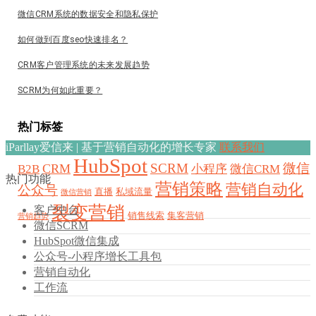
微信CRM系统的数据安全和隐私保护
如何做到百度seo快速排名？
CRM客户管理系统的未来发展趋势
SCRM为何如此重要？
热门标签
iParllay爱信来 | 基于营销自动化的增长专家
联系我们
HubSpot
SCRM
微信
CRM
B2B
小程序
微信CRM
热门功能
营销策略
营销自动化
公众号
直播
私域流量
微信营销
裂变营销
客户中台
销售线索
集客营销
营销趋势
微信SCRM
HubSpot微信集成
公众号-小程序增长工具包
营销自动化
工作流