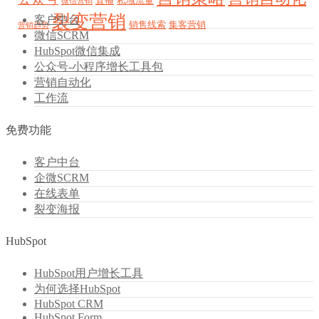
直播
私域流量
微信营销
裂变营销
客户中台
销售线索
集客营销
营销趋势
微信SCRM
HubSpot微信集成
公众号-小程序增长工具包
营销自动化
工作流
免费功能
客户中台
企微SCRM
在线表单
裂变海报
HubSpot
HubSpot用户增长工具
为何选择HubSpot
HubSpot CRM
HubSpot Form