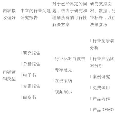
对于已经界定的问
研究支持文
内容接
中立的行业问题
题，致力于研究和
档、数据，
收偏好
研究报告
理解所有的可行性
业标杆，以
解决方案
决策参考
l 行业竞争者
分析
l 研究报告
l 行业比对白皮书
l 行业产品比
l 分析报告
对分析
l 专家意见
内容营
l 电子书
l 案例研究
销类型
l 在线采访
l 专家报告
l 免费试用
l 视频演示
l 白皮书
l 产品著作
l 产品DEMO