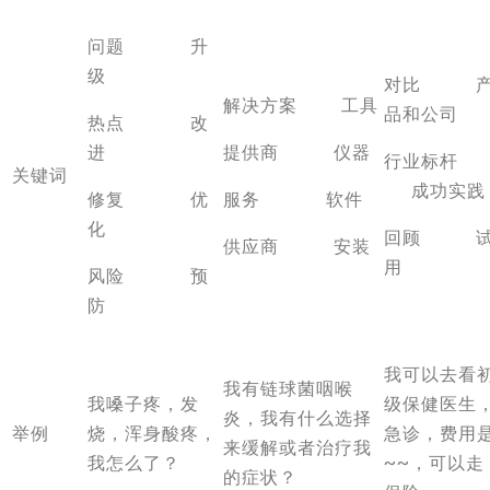
问题 升
级
对比 
解决方案 工具
品和公司
热点 改
进
提供商 仪器
行业标杆
关键词
成功实践
修复 优
服务 软件
化
回顾 
供应商 安装
用
风险 预
防
我可以去看
我有链球菌咽喉
我嗓子疼，发
级保健医生
炎，我有什么选择
举例
烧，浑身酸疼，
急诊，费用
来缓解或者治疗我
我怎么了？
~~，可以走
的症状？