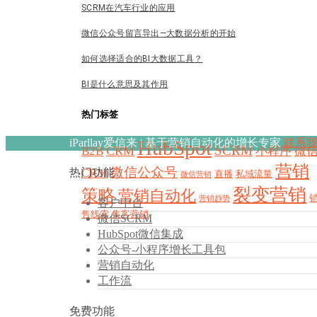
SCRM在汽车行业的应用
微信公众号留言导出—大数据分析的开始
如何选择适合的BI大数据工具？
BI是什么意思及其作用
热门标签
iParllay爱信来 | 基于营销自动化的增长专家
HubSpot
联系
SCRM
CRM
B2B
小程序
微
营销
微信公众号
CRM
热门功能
直播
私域流量
微信营销
裂变营销
策略
营销自动化
营销趋势
客户中台
售线索
集客营销
微信SCRM
HubSpot微信集成
公众号-小程序增长工具包
营销自动化
工作流
免费功能