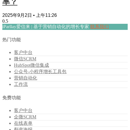
率？
2025年9月2日
上午11:26
iParllay爱信来 | 基于营销自动化的增长专家
联系我们
热门功能
客户中台
微信SCRM
HubSpot微信集成
公众号-小程序增长工具包
营销自动化
工作流
免费功能
客户中台
企微SCRM
在线表单
裂变海报