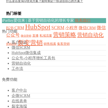
什么是百度SEO优化方案？如何制定一份适合自己的方案？
热门标签
iParllay爱信来 | 基于营销自动化的增长专家
联系我们
HubSpot
SCRM
微信
CRM
B2B
小程序
微信CRM
热门功能
营销策略
营销自动化
公众号
直播
私域流量
微信营销
裂变营销
客户中台
销售线索
集客营销
营销趋势
微信SCRM
HubSpot微信集成
公众号-小程序增长工具包
营销自动化
工作流
免费功能
客户中台
企微SCRM
在线表单
裂变海报