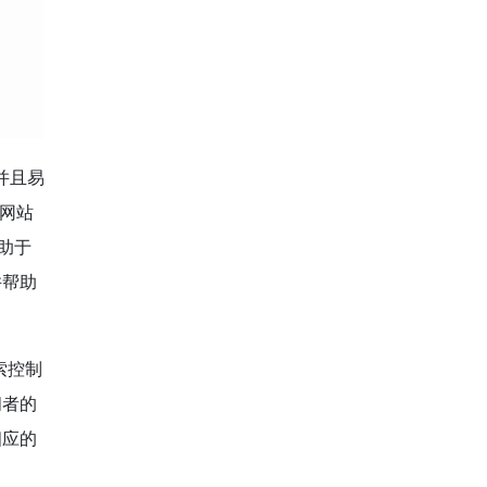
并且易
网站
助于
并帮助
索控制
问者的
相应的