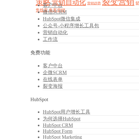
裂变营销
策略
营销自动化
营销趋势
客户中台
售线索
集客营销
微信SCRM
HubSpot微信集成
公众号-小程序增长工具包
营销自动化
工作流
免费功能
客户中台
企微SCRM
在线表单
裂变海报
HubSpot
HubSpot用户增长工具
为何选择HubSpot
HubSpot CRM
HubSpot Form
HubSpot Marketing