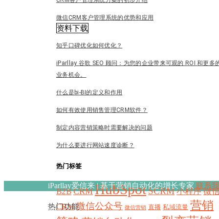
CRM客户管理系统方案的初步介绍
微信CRM客户管理系统的优势和应用
资料下载
知乎口碑优化如何优化？
iParllay 谷歌 SEO 顾问：为您的企业带来可观的 ROI 和更多
业务机会。
什么是bi-BI的定义和作用
如何有效使用销售管理CRM软件？
制定内容营销策略时需要解决的问题
为什么要进行网站速度诊断？
热门标签
iParllay爱信来 | 基于营销自动化的增长专家
HubSpot
联系
SCRM
CRM
B2B
小程序
微
营销
微信公众号
CRM
热门功能
直播
私域流量
微信营销