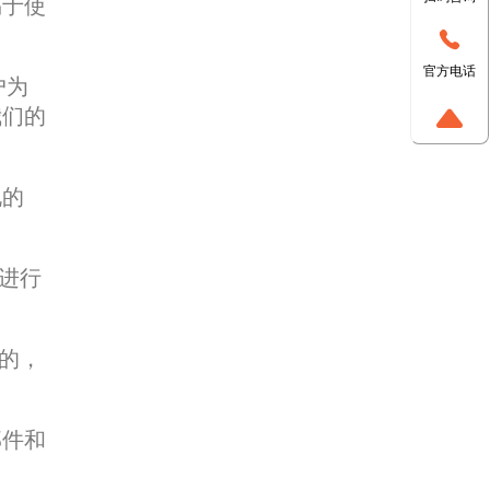
易于使
官方电话
户为
我们的
说的
进行
的，
邮件和