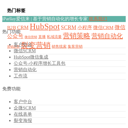
热门标签
iParllay爱信来 | 基于营销自动化的增长专家
联系我们
HubSpot
SCRM
微信
CRM
B2B
小程序
微信CRM
热门功能
营销策略
营销自动化
公众号
直播
私域流量
微信营销
裂变营销
客户中台
销售线索
集客营销
营销趋势
微信SCRM
HubSpot微信集成
公众号-小程序增长工具包
营销自动化
工作流
免费功能
客户中台
企微SCRM
在线表单
裂变海报