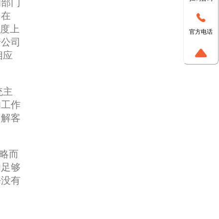
的部门
们在
程度上
官方电话
着公司
相应
统主
的工作
了解客
略而
和足够
乎没有