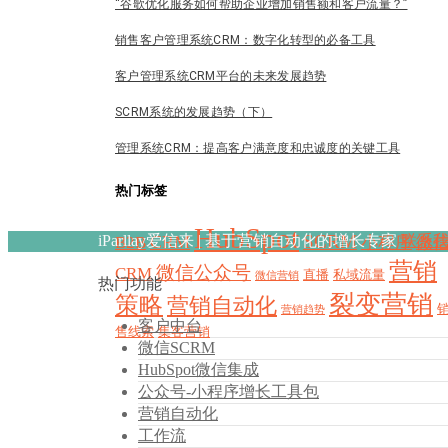
“谷歌优化服务如何帮助企业增加销售额和客户流量？”
销售客户管理系统CRM：数字化转型的必备工具
客户管理系统CRM平台的未来发展趋势
SCRM系统的发展趋势（下）
管理系统CRM：提高客户满意度和忠诚度的关键工具​
热门标签
HubSpot
SCRM
iParllay爱信来 | 基于营销自动化的增长专家
CRM
联系
B2B
小程序
微
营销
微信公众号
CRM
直播
私域流量
微信营销
热门功能
裂变营销
策略
营销自动化
营销趋势
客户中台
售线索
集客营销
微信SCRM
HubSpot微信集成
公众号-小程序增长工具包
营销自动化
工作流