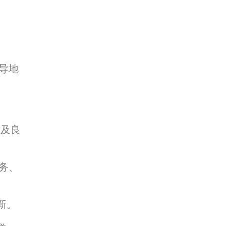
导地
以及良
务、
新。