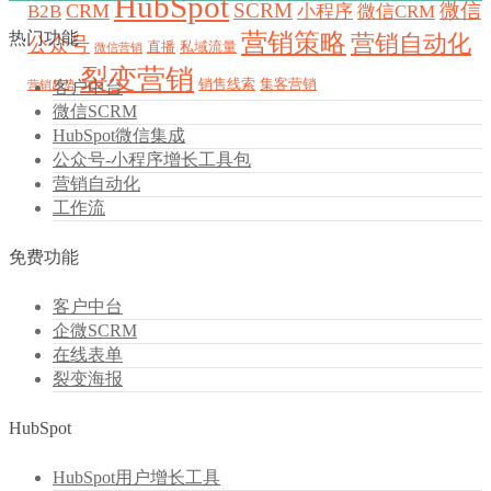
HubSpot
SCRM
微信
CRM
B2B
小程序
微信CRM
热门功能
营销策略
营销自动化
公众号
直播
私域流量
微信营销
裂变营销
销售线索
集客营销
客户中台
营销趋势
微信SCRM
HubSpot微信集成
公众号-小程序增长工具包
营销自动化
工作流
免费功能
客户中台
企微SCRM
在线表单
裂变海报
HubSpot
HubSpot用户增长工具