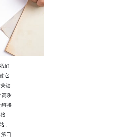
我们
，使它
标关键
立高质
为链接
链接：
站，
 第四