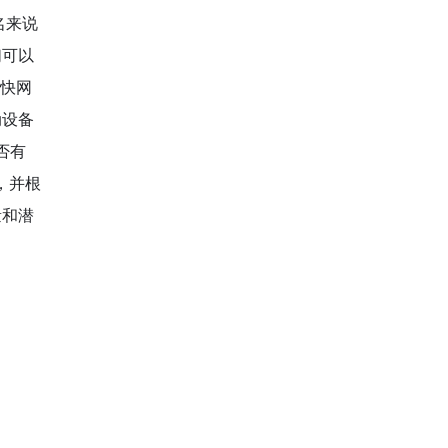
名来说
们可以
加快网
动设备
否有
，并根
量和潜