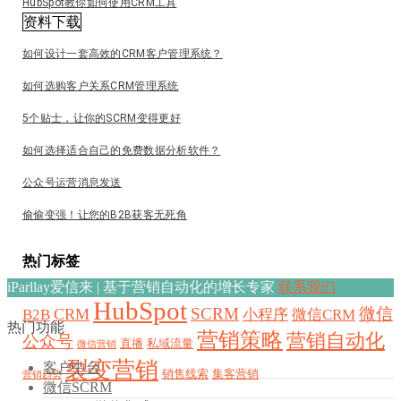
HubSpot教你如何使用CRM工具
资料下载
如何设计一套高效的CRM客户管理系统？
如何选购客户关系CRM管理系统
5个贴士，让你的SCRM变得更好
如何选择适合自己的免费数据分析软件？
公众号运营消息发送
偷偷变强！让您的B2B获客无死角
热门标签
iParllay爱信来 | 基于营销自动化的增长专家
联系我们
HubSpot
SCRM
微信
CRM
B2B
小程序
微信CRM
热门功能
营销策略
营销自动化
公众号
直播
私域流量
微信营销
裂变营销
客户中台
销售线索
集客营销
营销趋势
微信SCRM