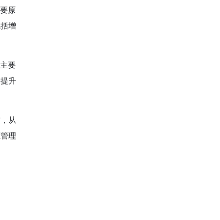
主要原
包括增
的主要
功提升
度，从
源管理