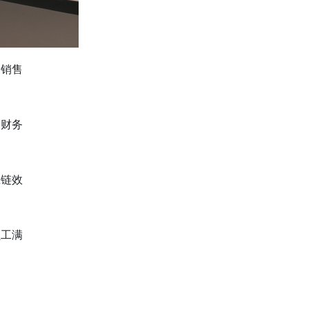
高销售
高财务
应链效
员工满
。