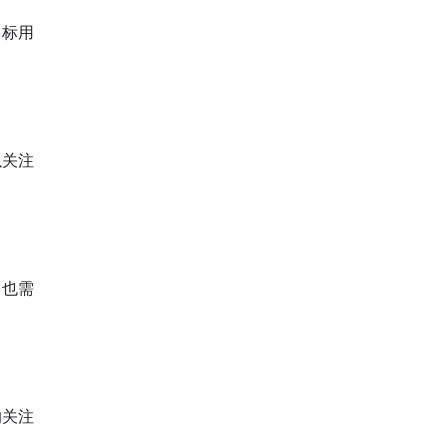
目标用
以关注
，也需
的关注