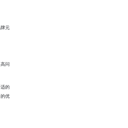
品牌元
提高问
合适的
面的优