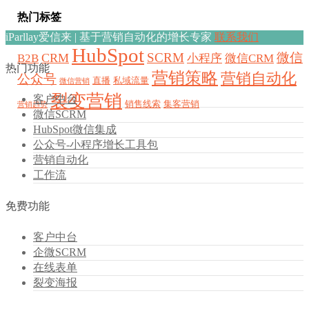
热门标签
iParllay爱信来 | 基于营销自动化的增长专家
联系我们
HubSpot
SCRM
微信
CRM
B2B
小程序
微信CRM
热门功能
营销策略
营销自动化
公众号
直播
私域流量
微信营销
裂变营销
客户中台
销售线索
集客营销
营销趋势
微信SCRM
HubSpot微信集成
公众号-小程序增长工具包
营销自动化
工作流
免费功能
客户中台
企微SCRM
在线表单
裂变海报