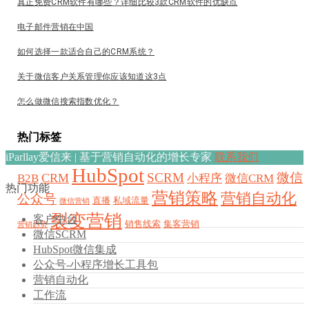
真正免费CRM软件有哪些？详细比较3款CRM软件的优缺点
电子邮件营销在中国
如何选择一款适合自己的CRM系统？
关于微信客户关系管理你应该知道这3点
怎么做微信搜索指数优化？
热门标签
iParllay爱信来 | 基于营销自动化的增长专家
联系我们
HubSpot
SCRM
微信
CRM
B2B
小程序
微信CRM
热门功能
营销策略
营销自动化
公众号
直播
私域流量
微信营销
裂变营销
客户中台
销售线索
集客营销
营销趋势
微信SCRM
HubSpot微信集成
公众号-小程序增长工具包
营销自动化
工作流