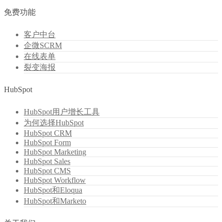
免费功能
客户中台
企微SCRM
在线表单
裂变海报
HubSpot
HubSpot用户增长工具
为何选择HubSpot
HubSpot CRM
HubSpot Form
HubSpot Marketing
HubSpot Sales
HubSpot CMS
HubSpot Workflow
HubSpot和Eloqua
HubSpot和Marketo