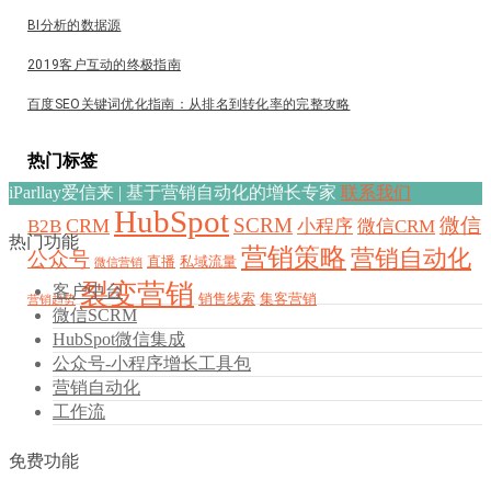
BI分析的数据源
2019客户互动的终极指南
百度SEO关键词优化指南：从排名到转化率的完整攻略
热门标签
iParllay爱信来 | 基于营销自动化的增长专家
联系我们
HubSpot
SCRM
微信
CRM
B2B
小程序
微信CRM
热门功能
营销策略
营销自动化
公众号
直播
私域流量
微信营销
裂变营销
客户中台
销售线索
集客营销
营销趋势
微信SCRM
HubSpot微信集成
公众号-小程序增长工具包
营销自动化
工作流
免费功能