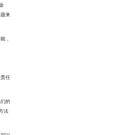
金
问题来
所能，
负责任
他们的
方法