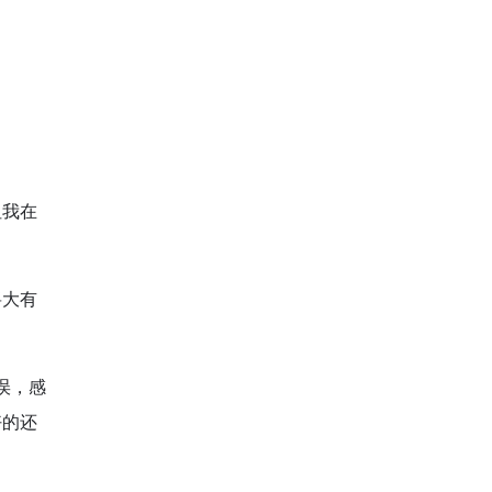
但我在
将大有
误，感
好的还