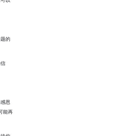
们可以
问题的
的信
和感恩
可能再