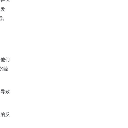
对待你
次发
导。
达他们
的流
会导致
性的反