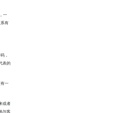
，一
联系有
号码，
代表的
该有一
来或者
地与客