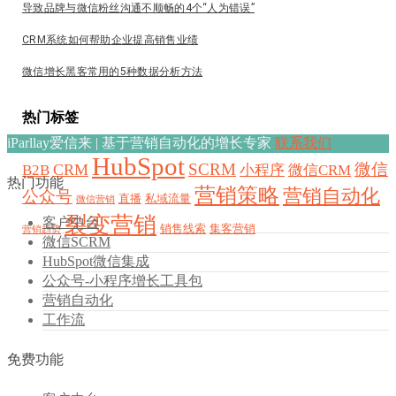
导致品牌与微信粉丝沟通不顺畅的4个“人为错误”
CRM系统如何帮助企业提高销售业绩
微信增长黑客常用的5种数据分析方法
热门标签
iParllay爱信来 | 基于营销自动化的增长专家
联系我们
HubSpot
SCRM
微信
CRM
B2B
小程序
微信CRM
热门功能
营销策略
营销自动化
公众号
直播
私域流量
微信营销
裂变营销
客户中台
销售线索
集客营销
营销趋势
微信SCRM
HubSpot微信集成
公众号-小程序增长工具包
营销自动化
工作流
免费功能