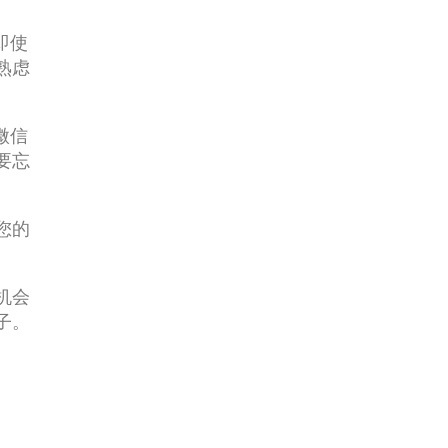
即使
熟虑
微信
要忘
您的
机会
子。