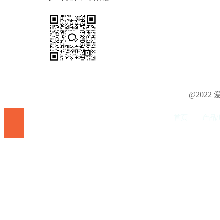
@202
首页
产品/