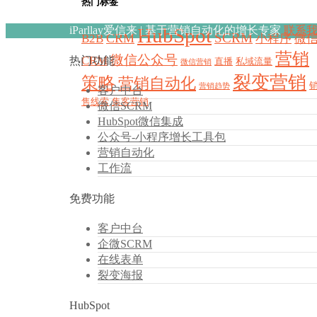
热门标签
iParllay爱信来 | 基于营销自动化的增长专家
HubSpot
联系
SCRM
CRM
B2B
小程序
微
营销
微信公众号
CRM
热门功能
直播
私域流量
微信营销
裂变营销
策略
营销自动化
营销趋势
客户中台
售线索
集客营销
微信SCRM
HubSpot微信集成
公众号-小程序增长工具包
营销自动化
工作流
免费功能
客户中台
企微SCRM
在线表单
裂变海报
HubSpot