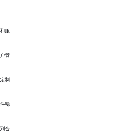
理和服
客户管
化定制
软件稳
得到合