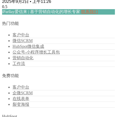
2025年9月2日
上午11:26
iParllay爱信来 | 基于营销自动化的增长专家
联系我们
热门功能
客户中台
微信SCRM
HubSpot微信集成
公众号-小程序增长工具包
营销自动化
工作流
免费功能
客户中台
企微SCRM
在线表单
裂变海报
HubSpot