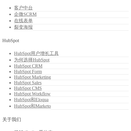
客户中台
企微SCRM
在线表单
裂变海报
HubSpot
HubSpot用户增长工具
为何选择HubSpot
HubSpot CRM
HubSpot Form
HubSpot Marketing
HubSpot Sales
HubSpot CMS
HubSpot Workflow
HubSpot和Eloqua
HubSpot和Marketo
关于我们