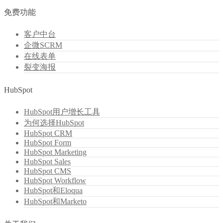
免费功能
客户中台
企微SCRM
在线表单
裂变海报
HubSpot
HubSpot用户增长工具
为何选择HubSpot
HubSpot CRM
HubSpot Form
HubSpot Marketing
HubSpot Sales
HubSpot CMS
HubSpot Workflow
HubSpot和Eloqua
HubSpot和Marketo