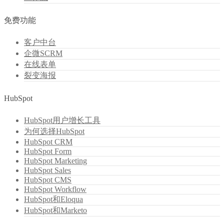
免费功能
客户中台
企微SCRM
在线表单
裂变海报
HubSpot
HubSpot用户增长工具
为何选择HubSpot
HubSpot CRM
HubSpot Form
HubSpot Marketing
HubSpot Sales
HubSpot CMS
HubSpot Workflow
HubSpot和Eloqua
HubSpot和Marketo