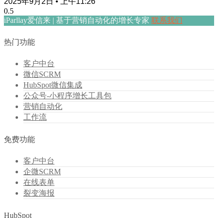
2025年9月2日
上午11:26
iParllay爱信来 | 基于营销自动化的增长专家
联系我们
热门功能
客户中台
微信SCRM
HubSpot微信集成
公众号-小程序增长工具包
营销自动化
工作流
免费功能
客户中台
企微SCRM
在线表单
裂变海报
HubSpot