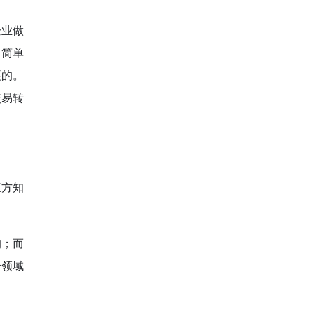
企业做
。简单
买的。
交易转
三方知
的；而
个领域