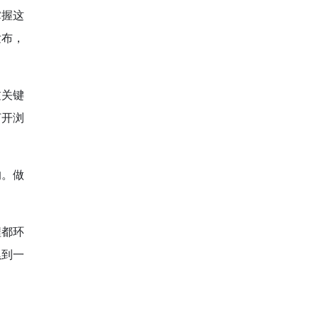
掌握这
发布，
过关键
打开浏
的。做
程都环
累到一