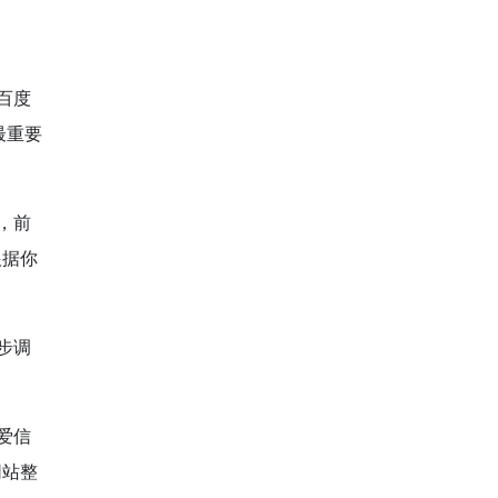
百度
最重要
，前
根据你
步调
爱信
网站整