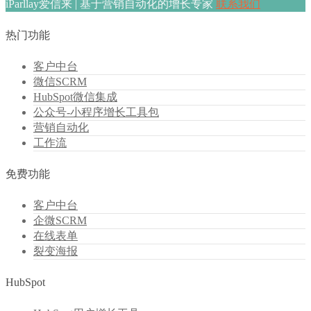
iParllay爱信来 | 基于营销自动化的增长专家
联系我们
热门功能
客户中台
微信SCRM
HubSpot微信集成
公众号-小程序增长工具包
营销自动化
工作流
免费功能
客户中台
企微SCRM
在线表单
裂变海报
HubSpot