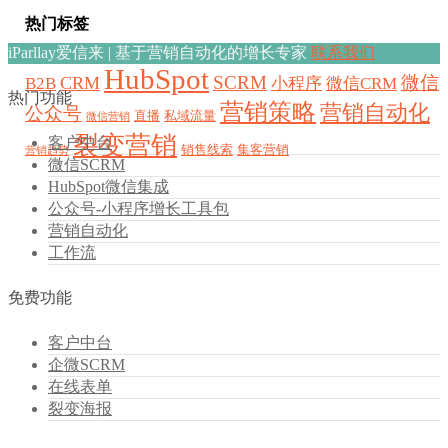
热门标签
iParllay爱信来 | 基于营销自动化的增长专家
联系我们
HubSpot
SCRM
微信
CRM
B2B
小程序
微信CRM
热门功能
营销策略
营销自动化
公众号
直播
私域流量
微信营销
裂变营销
客户中台
销售线索
集客营销
营销趋势
微信SCRM
HubSpot微信集成
公众号-小程序增长工具包
营销自动化
工作流
免费功能
客户中台
企微SCRM
在线表单
裂变海报