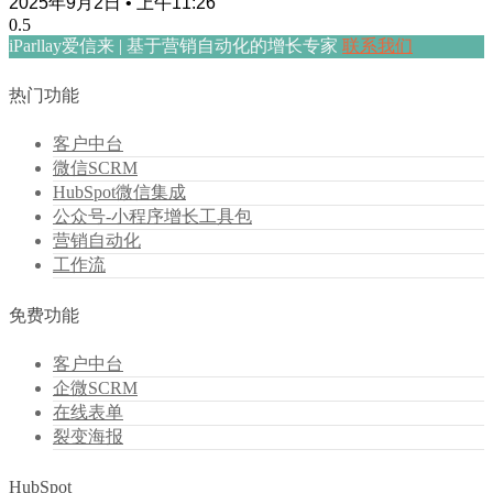
2025年9月2日
上午11:26
iParllay爱信来 | 基于营销自动化的增长专家
联系我们
热门功能
客户中台
微信SCRM
HubSpot微信集成
公众号-小程序增长工具包
营销自动化
工作流
免费功能
客户中台
企微SCRM
在线表单
裂变海报
HubSpot