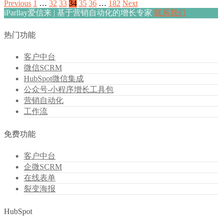
Previous
1
…
32
33
34
35
36
…
182
Next
iParllay爱信来 | 基于营销自动化的增长专家
联系我们
热门功能
客户中台
微信SCRM
HubSpot微信集成
公众号-小程序增长工具包
营销自动化
工作流
免费功能
客户中台
企微SCRM
在线表单
裂变海报
HubSpot