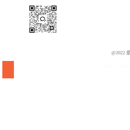
@202
首页
产品/