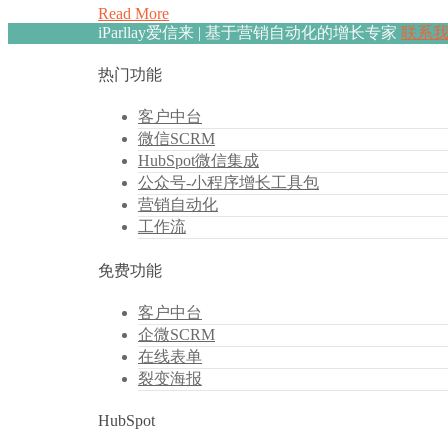
Read More
iParllay爱信来 | 基于营销自动化的增长专家
联系
热门功能
客户中台
微信SCRM
HubSpot微信集成
公众号-小程序增长工具包
营销自动化
工作流
免费功能
客户中台
企微SCRM
在线表单
裂变海报
HubSpot