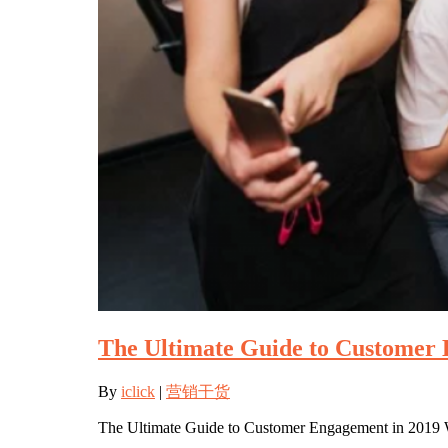
The Ultimate Guide to Customer 
By
iclick
|
营销干货
The Ultimate Guide to Customer Engagement in 2019 Whe